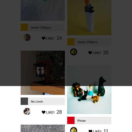
Under 200pcs
14
Under 200pcs
20
No Limit
28
Photo
11