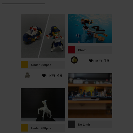
Photo
16
Under 200pcs
49
No Limit
Under 200pcs