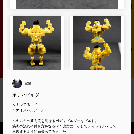
宝屋
受賞作品発表
ボディビルダー
＼キレてる！／
"TATSUJIN" Introduction
＼ナイスバルク！／
ムキムキの筋肉美を見せるボディビルダーをビルド。
筋肉の流れや付き方をなるべく忠実に、そしてディフォルメして
再現するように頑張ってみました。