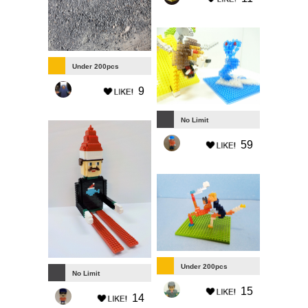
Under 200pcs
9
No Limit
59
Under 200pcs
No Limit
15
14