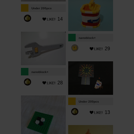
Under 200pcs
14
nanoblock+
29
nanoblock+
28
Under 200pcs
13