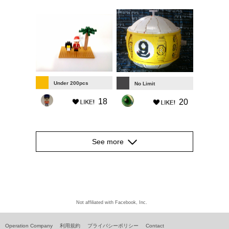
Under 200pcs
No Limit
18
20
See more
Not affiliated with Facebook, Inc.
Operation Company
利用規約
プライバシーポリシー
Contact