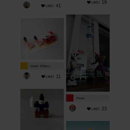
19
41
Under 200pcs
11
Photo
23