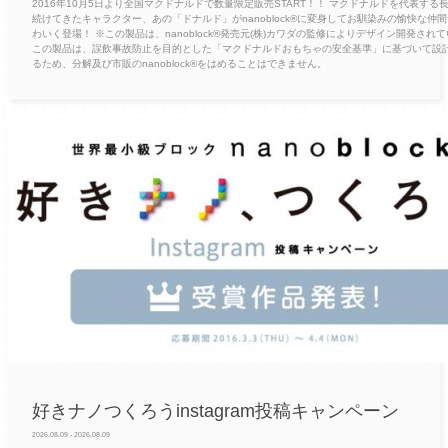
2016年10月5日より全国マクドナルドで数量限定販売START！！ マクドナルドを代表する
続けてきたキャラクター、あの「ドナルド」がnanoblock®に変身してお馴染みの愉快な仲
わいく登場！ ※この製品は、nanoblock®発売元(株)カワダの監修によりデザイン開発され
この製品は、誤飲事故防止を目的とした「マクドナルドおもちゃの安全基準」に基づいて設
るため、分解及び市販のnanoblock®をはめることはできません。
好きナノつくろうinstagram投稿キャンペーン
2026.08.09 - 2026.08.09