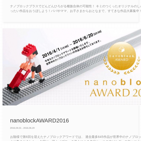
ナノブロックプラスでどんどんひろがる種族合体の可能性！ キミのつくったオリジナルのし
ったい作品をおうぼしよう！パパやママ、お子さまからおとなまで、すてきな作品大募集中
nanoblockAWARD2016
2016.04.01 - 2016.06.20
お陰様で第6回を迎えたナノブロックアワードでは、 過去最多645作品が世界中のナノブロ