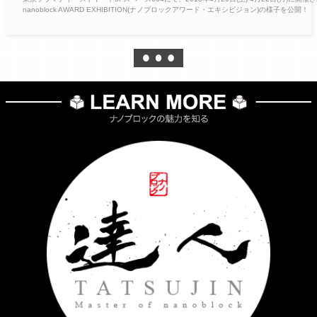
nanoblock AWARD EXHIBITION(ナノブロックアワード・エキシビジョン)の様子を公開！