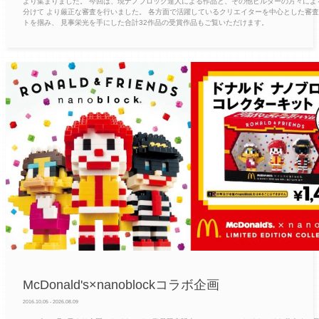
より集まりました。 今回は、現ナノブロック達人による作品と、その他ビルダーの方々によ
分けて より厳正な審査を行いました。 各方面で活躍しているクリエイターを中心とした審
トを掴み、 見事栄光を手にした合計32作品の受賞作品もご覧いただけます。
McDonald's×nanoblockコラボ企画
2016.10.05 - 2026.08.09