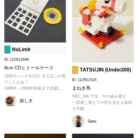
NoLimit
ID: 112921686
8cm CDとトールケース
TATSUJIN (Under200)
当時のシングルCDと言えばこの形
ID: 112921524
でしたよね？

まねき馬
1988年～2000年前後まで流通して
いたそうです♪
NBC_396 干支　午の組み替え

探し犬
一部差し替えで小判を見せる表現
も可能。

ナノブロックアワード2026も2月
Sato
16日（本日）でおしまい。

また次のイベント・キャンペーン