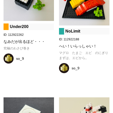
ウを作りました。
Under200
NoLimit
ID: 112922262
ID: 112922188
なみだが出るほど・・・
へい！いらっしゃい！
究極のわさび巻き
マグロ　たまご　エビ　のにぎり

まずは、エビから。
so_9
so_9