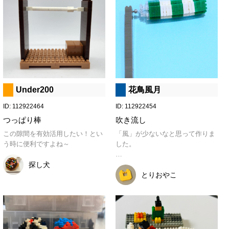
花鳥風月
Under200
ID: 112922454
ID: 112922464
吹き流し
つっぱり棒
「風」が少ないなと思って作りま
この隙間を有効活用したい！とい
した。

う時に便利ですよね～
【商品化メモ】

探し犬
関節が緩いので、自立させると常
とりおやこ
に「凪ぎ」になってしまいます。
強い関節パーツを作っていただき
たいのと、透明パーツは割れにく
くすることも必要です。