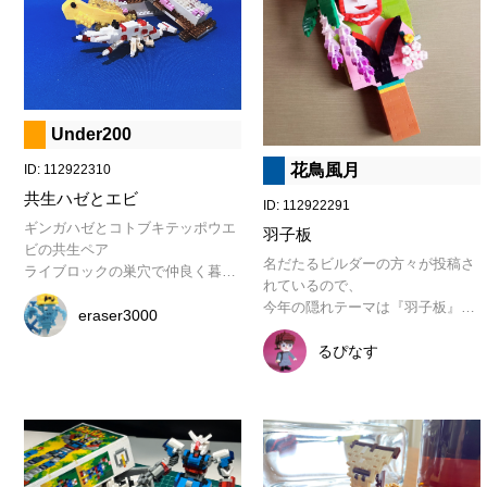
中の赤身の部分は『東京駅丸の内
駅舎デラックスエディションのレ
ンガ色を使い、微妙な火加減を表
現しました！
Under200
花鳥風月
ID: 112922310
共生ハゼとエビ
ID: 112922291
ギンガハゼとコトブキテッポウエ
羽子板
ビの共生ペア

名だたるビルダーの方々が投稿さ
ライブロックの巣穴で仲良く暮ら
れているので、

している
今年の隠れテーマは『羽子板』だ
eraser3000
と思い、

藤娘を制作しました。

るぴなす
藤の花がポイントです。

背面には月を浮かべました。