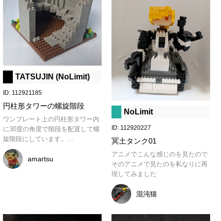
TATSUJIN (NoLimit)
ID: 112921185
円柱形タワーの螺旋階段
NoLimit
ワンプレート上の円柱形タワー内
ID: 112920227
に30度の角度で階段を配置して螺
旋階段にしています。

冥土タンク01
アニメでこんな感じのを見たので

角度の違いによる角の干渉部分を
amartsu
そのアニメで見たのを私なりに再
利用し階段を支え合い

現してみました
下からの支え無しで自立させてま
す。

混沌猫
壁と階段の角度違いの干渉、ポッ
チ同士の干渉を
