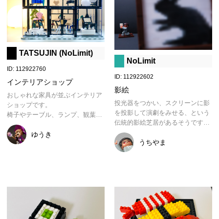
TATSUJIN (NoLimit)
NoLimit
ID: 112922760
ID: 112922602
インテリアショップ
影絵
おしゃれな家具が並ぶインテリア
投光器をつかい、スクリーンに影
ショップです。

を投影して演劇をみせる、という
椅子やテーブル、ランプ、観葉植
伝統的影絵芝居があるそうです。

物をひとつずつ丁寧に制作しまし
でも、こういう遊びが馴染み深
た。特に椅子にはこだわって、座
ゆうき
い・・・
うちやま
面のカーブや脚の傾斜、素材の違
いの表現まで作り込みました。ま
た、実際の店舗でもみられるよう
な、壁面にずらりと椅子が並んで
いるディスプレイを再現しまし
た。

外装はディスプレイケースの透明
パネルを利用してショーウィンド