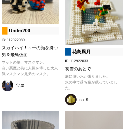
Under200
ID: 112922089
スカイハイ！～千の顔を持つ
花鳥風月
男＆飛鳥仮面
ID: 112922033
マットの華、マスクマン。

白い悪魔と共に人気を博した大人
初雪のあとで
気マスクマン兄弟のマスク。

庭に薄い氷が張りました。

マスクだけなので人間は省いてま
氷の中で落ち葉が眠っていまし
す。

宝屋
た。

後ろ側を見たら、ちゃんとマスク
割れないように、そっと足を伸ば
を締めるベロ部分も再現。
したら、柵に積もった雪が落ちま
so_9
した。