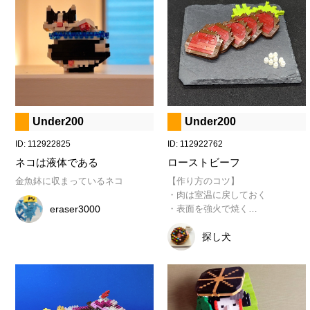
Under200
Under200
ID: 112922825
ID: 112922762
ネコは液体である
ローストビーフ
金魚鉢に収まっているネコ
【作り方のコツ】

・肉は室温に戻しておく

eraser3000
・表面を強火で焼く

・じっくりと低温で熱を通す

・十分に休ませる

探し犬
・繊維を垂直にカットする

今回はお塩でご賞味ください
