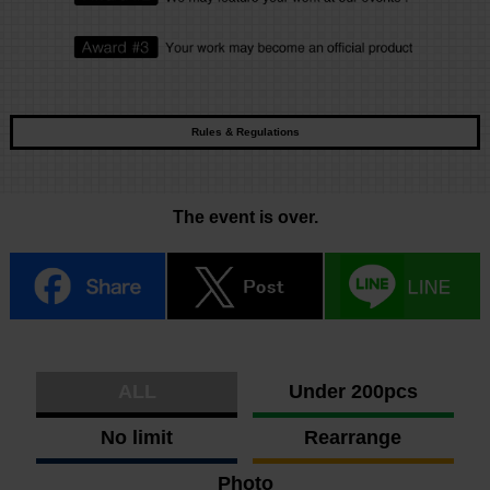
Rules & Regulations
The event is over.
ALL
Under 200pcs
No limit
Rearrange
Photo