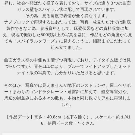
昇し、社会へ羽ばたく様子を表しており、サイズの違う３つの曲面
ガラス壁をスパイラル状に配して再現されています。
その為、見る角度で表情が全く異なります。
ナノブロックで再現するにあたっては、写真一枚見ただけでは到底
製作できない為、参考資料として、床梁伏図などの資料収集に加
え、現地で撮影した500枚以上の写真を基に、作品をどの角度から見
ても「スパイラルタワーズ」に見えるように、細部までこだわって
組み立てました。
曲面ガラス壁の中側も１階ずつ再現しており、デイタイム版では見
づらいですが、青色LEDにより、ブルーでライトアップしたミッド
ナイト版の写真で、お分かりいただけると思います。
そのほか、写真では見えませんが地下のレストランや、屋上ヘリポ
ートまわりのゴンドラクレーン・避雷針に加えて、航空障害灯や、
周辺の街並みにある木々の数も、本物と同じ数でリアルに再現しま
した。
【作品データ】高さ：40.8cm（地下を除く）、スケール：約１/41
6、使用ピース数：たくさん