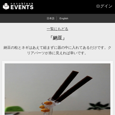
ログイン
日本語
English
一覧にもどる
「納豆」
納豆の粒とネギはあえて組まずに器の中に入れてあるだけです。ク
リアパーツが糸に見えれば幸いです。